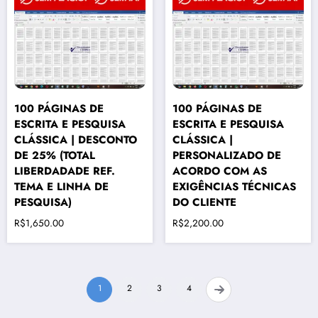
100 PÁGINAS DE
100 PÁGINAS DE
ESCRITA E PESQUISA
ESCRITA E PESQUISA
CLÁSSICA | DESCONTO
CLÁSSICA |
DE 25% (TOTAL
PERSONALIZADO DE
LIBERDADADE REF.
ACORDO COM AS
TEMA E LINHA DE
EXIGÊNCIAS TÉCNICAS
PESQUISA)
DO CLIENTE
R$
1,650.00
R$
2,200.00
1
2
3
4
→