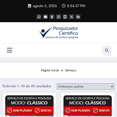
Pular
agosto 6, 2026
5:54:38 PM
para
o
conteúdo
Página inicial
Serviços
Exibindo 1–10 de 40 resultados