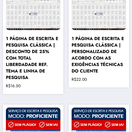
1 PÁGINA DE ESCRITA E
1 PÁGINA DE ESCRITA E
PESQUISA CLÁSSICA |
PESQUISA CLÁSSICA |
DESCONTO DE 25%
PERSONALIZADO DE
COM TOTAL
ACORDO COM AS
LIBERDADADE REF.
EXIGÊNCIAS TÉCNICAS
TEMA E LINHA DE
DO CLIENTE
PESQUISA
R$
22.00
R$
16.50