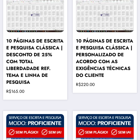
10 PÁGINAS DE ESCRITA
10 PÁGINAS DE ESCRITA
E PESQUISA CLÁSSICA |
E PESQUISA CLÁSSICA |
DESCONTO DE 25%
PERSONALIZADO DE
COM TOTAL
ACORDO COM AS
LIBERDADADE REF.
EXIGÊNCIAS TÉCNICAS
TEMA E LINHA DE
DO CLIENTE
PESQUISA
R$
220.00
R$
165.00