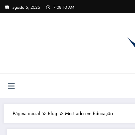
Pular
agosto 6, 2026
7:08:11 AM
para
o
conteúdo
Página inicial
Blog
Mestrado em Educação