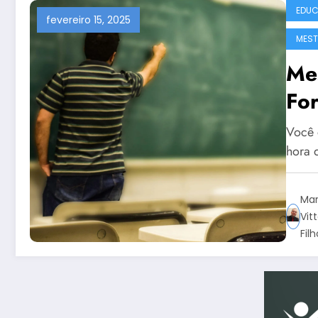
EDU
fevereiro 15, 2025
MEST
Me
Fo
Você 
hora 
Mar
Vit
Filh