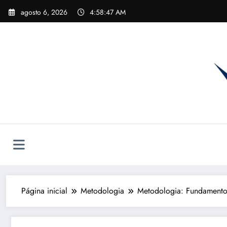
Pular
agosto 6, 2026
4:58:48 AM
para
o
conteúdo
Página inicial
Metodologia
Metodologia: Fundamentos