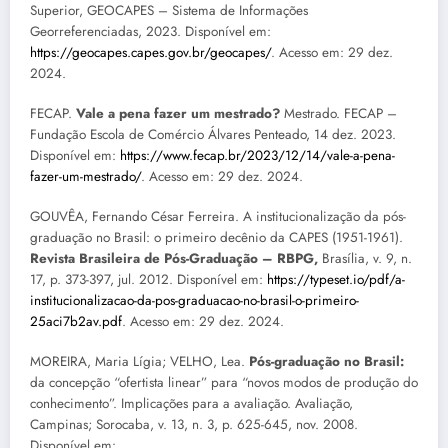
Superior, GEOCAPES – Sistema de Informações
Georreferenciadas, 2023. Disponível em:
https://geocapes.capes.gov.br/geocapes/
. Acesso em: 29 dez.
2024.
FECAP.
Vale a pena fazer um mestrado?
Mestrado. FECAP –
Fundação Escola de Comércio Álvares Penteado, 14 dez. 2023.
Disponível em:
https://www.fecap.br/2023/12/14/vale-a-pena-
fazer-um-mestrado/
. Acesso em: 29 dez. 2024.
GOUVÊA, Fernando César Ferreira. A institucionalização da pós-
graduação no Brasil: o primeiro decênio da CAPES (1951-1961).
Revista Brasileira de Pós-Graduação – RBPG,
Brasília, v. 9, n.
17, p. 373-397, jul. 2012. Disponível em:
https://typeset.io/pdf/a-
institucionalizacao-da-pos-graduacao-no-brasil-o-primeiro-
25aci7b2av.pdf
. Acesso em: 29 dez. 2024.
MOREIRA, Maria Lígia; VELHO, Lea.
Pós-graduação no Brasil:
da concepção “ofertista linear” para “novos modos de produção do
conhecimento”. Implicações para a avaliação. Avaliação,
Campinas; Sorocaba, v. 13, n. 3, p. 625-645, nov. 2008.
Disponível em: