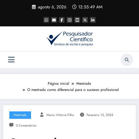
Pular
agosto 6, 2026
12:55:49 AM
para
o
conteúdo
Página inicial
Mestrado
O mestrado como diferencial para o sucesso profissional
Mestrado
Mario Vittoria Filho
Fevereiro 15, 2025
0 Comentários