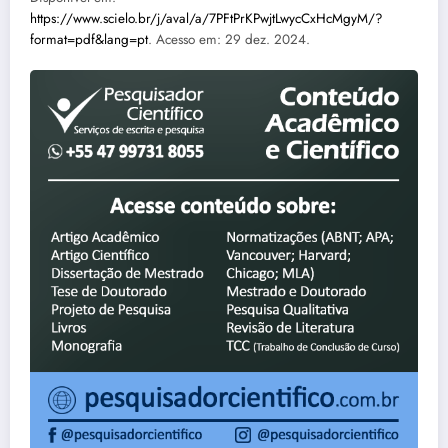
https://www.scielo.br/j/aval/a/7PFtPrKPwjtLwycCxHcMgyM/?
format=pdf&lang=
pt
. Acesso em: 29 dez. 2024.