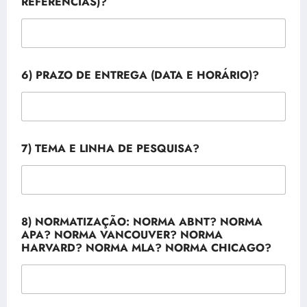
REFERÊNCIAS)?
O
6) PRAZO DE ENTREGA (DATA E HORÁRIO)?
U
A
S
(
I
N
7) TEMA E LINHA DE PESQUISA?
C
L
U
I
N
D
8) NORMATIZAÇÃO: NORMA ABNT? NORMA
O
APA? NORMA VANCOUVER? NORMA
HARVARD? NORMA MLA? NORMA CHICAGO?