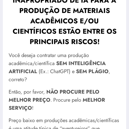
INAPROPRIADO DE IA PARA A
PRODUÇÃO DE MATERIAIS
ACADÊMICOS E/OU
CIENTÍFICOS ESTÃO ENTRE OS
PRINCIPAIS RISCOS!
Você deseja contratar uma produção
acadêmica/científica
SEM INTELIGÊNCIA
ARTIFICIAL
(Ex.: ChatGPT) e
SEM PLÁGIO
,
correto?
Então, por favor,
NÃO PROCURE PELO
MELHOR PREÇO
. Procure pelo
MELHOR
SERVIÇO
!
Preço baixo em produções acadêmicas/científicas
é uma atitude típica de “aventureiros” que