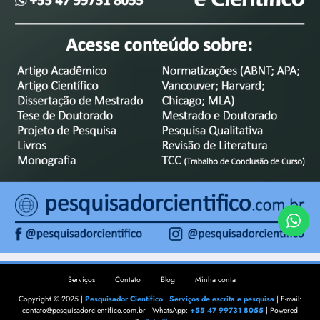
Serviços
Contato
Blog
Minha conta
Copyright © 2025 |
Pesquisador Científico
|
Serviços de escrita e pesquisa
| E-mail:
contato@pesquisadorcientifico.com.br | WhatsApp:
+55 47 99731 8055
| Powered