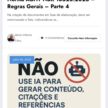
Regras Gerais – Parte 4
Na citação de documentos em fase de elaboração, deve ser
mencionado o fato, indicando-se os…
Mario Vittoria
0 Comentários
Consulte Mais Informação
Filho
julho 30, 2025