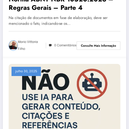
Regras Gerais – Parte 4
Na citação de documentos em fase de elaboração, deve ser
mencionado o fato, indicando-se os…
Mario Vittoria
0 Comentários
Consulte Mais Informação
Filho
julho 30, 2025