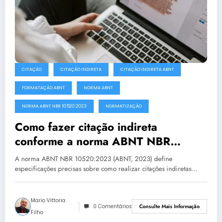
CITAÇÃO
CITAÇÃO INDIRETA
CITAÇÃO INDIRETA ABNT
FORMATAÇÃO ABNT
NORMA ABNT
NORMA ABNT NBR 10520:2023
NORMATIZAÇÃO
Como fazer citação indireta
conforme a norma ABNT NBR
10520:2023
A norma ABNT NBR 10520:2023 (ABNT, 2023) define
especificações precisas sobre como realizar citações indiretas…
Mario Vittoria
0 Comentários
Consulte Mais Informação
Filho