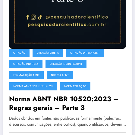
CITAÇÃO
CITAÇÃO DIRETA
CITAÇÃO DIRETA ABNT
CITAÇÃO INDIRETA
CITAÇÃO INDIRETA ABNT
FORMATAÇÃO ABNT
NORMA ABNT
NORMA ABNT NBR 10520:2023
NORMATIZAÇÃO
Norma ABNT NBR 10520:2023 –
Regras gerais – Parte 3
Dados obtidos em fontes não publicadas formalmente (palestras,
discursos, comunicações, entre outros), quando utilizados, devem…