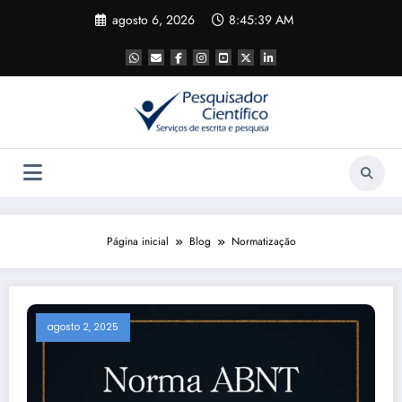
Pular
agosto 6, 2026
8:45:40 AM
para
o
conteúdo
Página inicial
Blog
Normatização
agosto 2, 2025