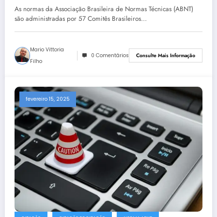
As normas da Associação Brasileira de Normas Técnicas (ABNT)
são administradas por 57 Comitês Brasileiros…
Mario Vittoria
0 Comentários
Consulte Mais Informação
Filho
fevereiro 15, 2025