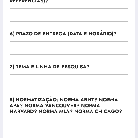
REFERÊNCIAS)?
6) PRAZO DE ENTREGA (DATA E HORÁRIO)?
V
7) TEMA E LINHA DE PESQUISA?
A
N
C
O
U
V
8) NORMATIZAÇÃO: NORMA ABNT? NORMA
E
APA? NORMA VANCOUVER? NORMA
R
HARVARD? NORMA MLA? NORMA CHICAGO?
?
I
N
F