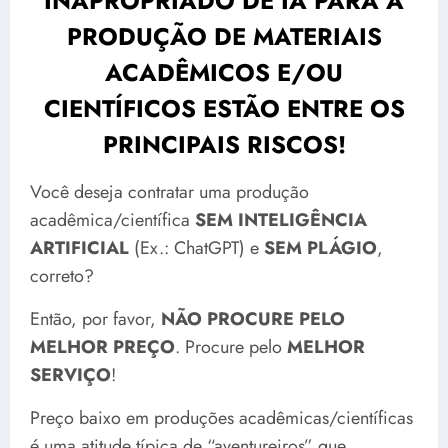
INAPROPRIADO DE IA PARA A
PRODUÇÃO DE MATERIAIS
ACADÊMICOS E/OU
CIENTÍFICOS ESTÃO ENTRE OS
PRINCIPAIS RISCOS!
Você deseja contratar uma produção
acadêmica/científica
SEM INTELIGÊNCIA
ARTIFICIAL
(Ex.: ChatGPT) e
SEM PLÁGIO
,
correto?
Então, por favor,
NÃO PROCURE PELO
MELHOR PREÇO
. Procure pelo
MELHOR
SERVIÇO
!
Preço baixo em produções acadêmicas/científicas
é uma atitude típica de “aventureiros” que